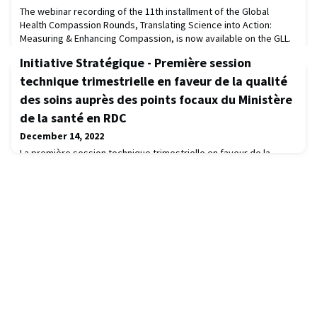
The webinar recording of the 11th installment of the Global
Health Compassion Rounds, Translating Science into Action:
Measuring & Enhancing Compassion, is now available on the GLL.
Watch this Compassion Round that explored what is currently
Initiative Stratégique - Première session
known about measuring compassion and the links between these
measures and enhancing compassionate, quality care at multiple
technique trimestrielle en faveur de la qualité
levels of the health system.Panell
des soins auprès des points focaux du Ministère
de la santé en RDC
December 14, 2022
La première session technique trimestrielle en faveur de la
qualité ou « quality clinics » auprès des points focaux issus des
trois niveaux du Ministère de la Santé en RDC s'est tenue ce
mecredi 14 décembre dans le cadre de l'Initiative Stratégique
pour l'innovation en matière de prestation des services de santé
(IS). Les points focaux du niveau national étaient en ligne depuis
Kinshasa alors que